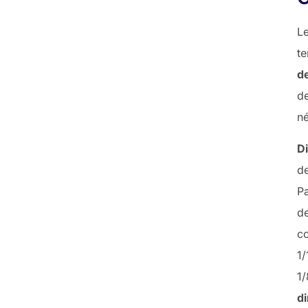
Le
te
d
d
né
D
de
Pa
de
co
1/
1
d