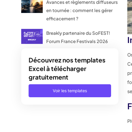
Avances et règlements diffuseurs
en tournée : comment les gérer
efficacement ?
Breakly partenaire du SoFEST!
I
Forum France Festivals 2026
Or
Découvrez nos templates
C
Excel à télécharger
p
gratuitement
fo
Voir les templates
se
F
Pl