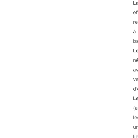
La
e
r
à 
ba
L
né
a
vs
d’
Le
(a
le
un
li