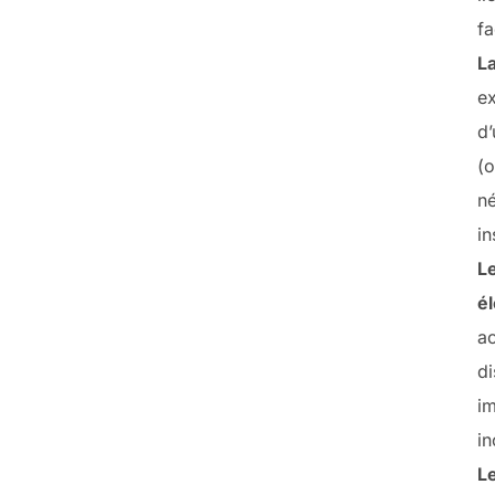
fa
L
e
d’
(o
né
in
L
é
ac
di
im
in
L