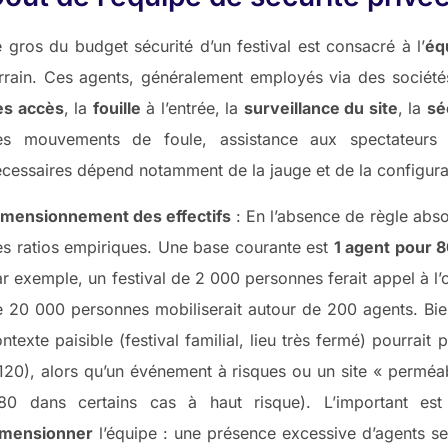
 gros du budget sécurité d’un festival est consacré à l’
éq
rrain. Ces agents, généralement employés via des société
es accès
, la
fouille
à l’entrée, la
surveillance du site
, la
sé
es mouvements de foule, assistance aux spectateurs e
cessaires dépend notamment de la jauge et de la configur
imensionnement des effectifs
: En l’absence de règle abso
s ratios empiriques. Une base courante est
1 agent pour 8
r exemple, un festival de 2 000 personnes ferait appel à l
 20 000 personnes mobiliserait autour de 200 agents. Bie
ntexte paisible (festival familial, lieu très fermé) pourrait 
120), alors qu’un événement à risques ou un site « perméabl
/80 dans certains cas à haut risque). L’important e
imensionner
l’équipe : une présence excessive d’agents se