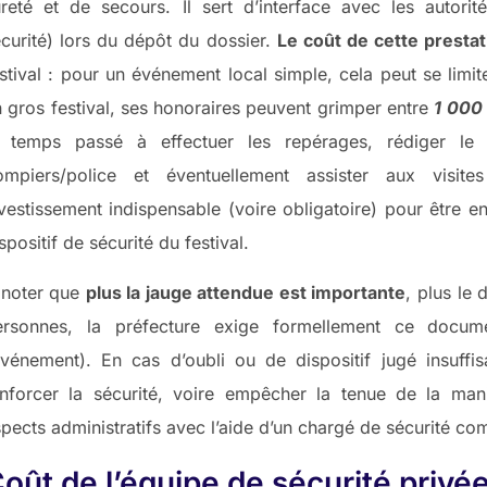
ûreté et de secours. Il sert d’interface avec les autor
curité) lors du dépôt du dossier.
Le coût de cette prestat
stival : pour un événement local simple, cela peut se limi
 gros festival, ses honoraires peuvent grimper entre
1 000
e temps passé à effectuer les repérages, rédiger le
ompiers/police et éventuellement assister aux visite
vestissement indispensable (voire obligatoire) pour être e
spositif de sécurité du festival.
 noter que
plus la jauge attendue est importante
, plus le
ersonnes, la préfecture exige formellement ce docum
événement). En cas d’oubli ou de dispositif jugé insuffis
enforcer la sécurité, voire empêcher la tenue de la man
pects administratifs avec l’aide d’un chargé de sécurité co
oût de l’équipe de sécurité privé