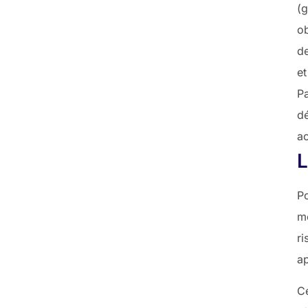
(
ob
de
e
Pa
d
ac
L
Po
m
r
ap
C