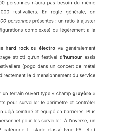
 000 personnes n’aura pas besoin du même
00 festivaliers. En règle générale, on
-100 personnes
présentes : un ratio à ajuster
onfigurations complexes) ou légèrement à la
que
hard rock ou électro
va généralement
rage strict) qu’un festival
d’humour
assis
stivaliers (pogo dans un concert de métal
ce directement le dimensionnement du service
sur un terrain ouvert type « champ
gruyère
»
s pour surveiller le périmètre et contrôler
 déjà ceinturé et équipé en barrières. Plus
ersonnel pour les surveiller. À l’inverse, un
 catégorie L, stade classé type PA, etc.)