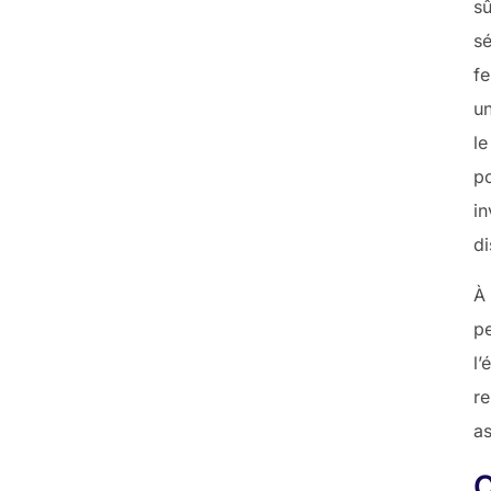
s
sé
fe
un
l
p
in
di
À
p
l’
r
as
C