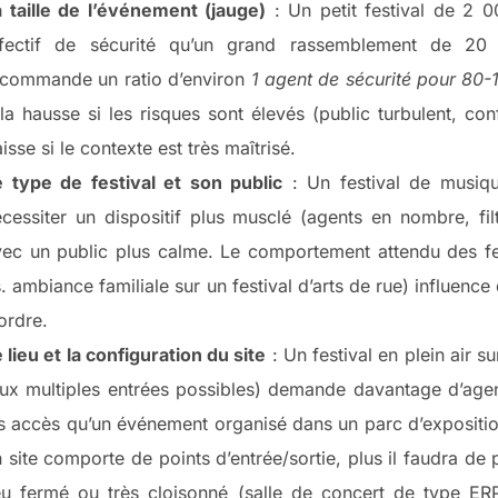
 taille de l’événement (jauge)
: Un petit festival de 2
ffectif de sécurité qu’un grand rassemblement de 20 0
ecommande un ratio d’environ
1 agent de sécurité pour 80
la hausse si les risques sont élevés (public turbulent, c
isse si le contexte est très maîtrisé.
e type de festival et son public
: Un festival de musi
cessiter un dispositif plus musclé (agents en nombre, filt
vec un public plus calme. Le comportement attendu des fe
. ambiance familiale sur un festival d’arts de rue) influen
ordre.
 lieu et la configuration du site
: Un festival en plein air 
ux multiples entrées possibles) demande davantage d’agent
s accès qu’un événement organisé dans un parc d’exposition
 site comporte de points d’entrée/sortie, plus il faudra de p
eu fermé ou très cloisonné (salle de concert de type ERP