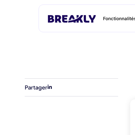
Fonctionnalité
Partager
Et si on vous montrait
ce que Breakly
peut faire pour vous ?
L'outil de gestion financière du