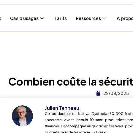
s
Cas d’usages
Tarifs
Ressources
A prop
Combien coûte la sécurité
22/09/2025
Julien Tanneau
Co-producteur du festival Dystopia (70 000 festiv
spectacle vivant depuis 10 ans: production, pro
financier. J’accompagne au quotidien festivals, prod
budgétaire et de trésorerie via Breakly.