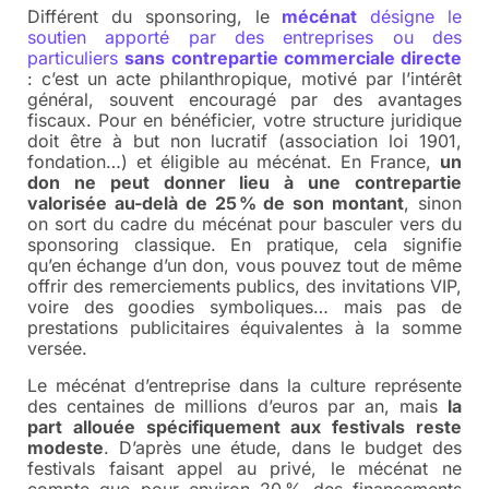
Différent du sponsoring, le
mécénat
désigne le
soutien apporté par des entreprises ou des
particuliers
sans contrepartie commerciale directe
: c’est un acte philanthropique, motivé par l’intérêt
général, souvent encouragé par des avantages
fiscaux. Pour en bénéficier, votre structure juridique
doit être à but non lucratif (association loi 1901,
fondation…) et éligible au mécénat. En France,
un
don ne peut donner lieu à une contrepartie
valorisée au-delà de 25 % de son montant
, sinon
on sort du cadre du mécénat pour basculer vers du
sponsoring classique. En pratique, cela signifie
qu’en échange d’un don, vous pouvez tout de même
offrir des remerciements publics, des invitations VIP,
voire des goodies symboliques… mais pas de
prestations publicitaires équivalentes à la somme
versée.
Le mécénat d’entreprise dans la culture représente
des centaines de millions d’euros par an, mais
la
part allouée spécifiquement aux festivals reste
modeste
. D’après une étude, dans le budget des
festivals faisant appel au privé, le mécénat ne
compte que pour environ 20 % des financements