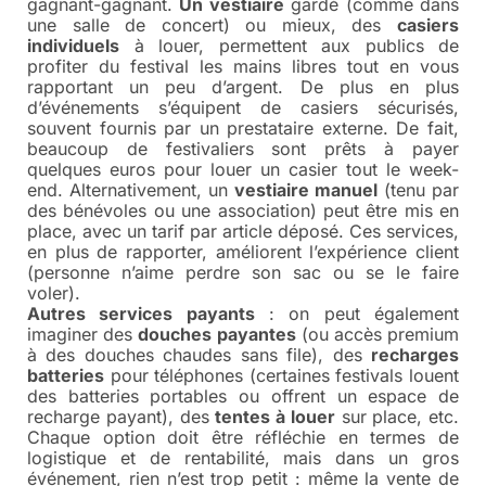
gagnant-gagnant.
Un vestiaire
gardé (comme dans
une salle de concert) ou mieux, des
casiers
individuels
à louer, permettent aux publics de
profiter du festival les mains libres tout en vous
rapportant un peu d’argent. De plus en plus
d’événements s’équipent de casiers sécurisés,
souvent fournis par un prestataire externe. De fait,
beaucoup de festivaliers sont prêts à payer
quelques euros pour louer un casier tout le week-
end. Alternativement, un
vestiaire manuel
(tenu par
des bénévoles ou une association) peut être mis en
place, avec un tarif par article déposé. Ces services,
en plus de rapporter, améliorent l’expérience client
(personne n’aime perdre son sac ou se le faire
voler).
Autres services payants
: on peut également
imaginer des
douches payantes
(ou accès premium
à des douches chaudes sans file), des
recharges
batteries
pour téléphones (certaines festivals louent
des batteries portables ou offrent un espace de
recharge payant), des
tentes à louer
sur place, etc.
Chaque option doit être réfléchie en termes de
logistique et de rentabilité, mais dans un gros
événement, rien n’est trop petit : même la vente de