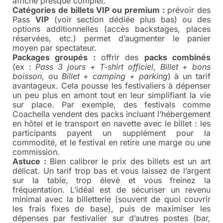
affiche presque complet.
Catégories de billets VIP ou premium :
prévoir des
Pass
VIP
(voir section dédiée plus bas) ou des
options additionnelles (accès backstages, places
réservées, etc.) permet d’augmenter le panier
moyen par spectateur.
Packages groupés :
offrir des
packs combinés
(ex :
Pass 3 jours + T-shirt officiel
,
Billet + bons
boisson
, ou
Billet + camping + parking
) à un tarif
avantageux. Cela pousse les festivaliers à dépenser
un peu plus en amont tout en leur simplifiant la vie
sur place. Par exemple, des festivals comme
Coachella vendent des packs incluant l’hébergement
en hôtel et le transport en navette avec le billet : les
participants payent un supplément pour la
commodité, et le festival en retire une marge ou une
commission.
Astuce :
Bien calibrer le prix des billets est un art
délicat. Un tarif trop bas et vous laissez de l’argent
sur la table, trop élevé et vous freinez la
fréquentation. L’idéal est de sécuriser un revenu
minimal avec la billetterie (souvent de quoi couvrir
les frais fixes de base), puis de maximiser les
dépenses par festivalier sur d’autres postes (bar,