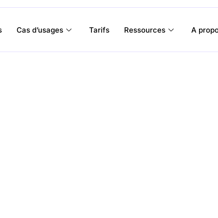
s
Cas d’usages
Tarifs
Ressources
A prop
r gratuit de Projection de B
estival… simulez vos recettes de billetterie avec