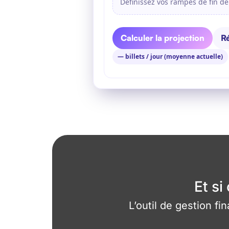
Définissez vos rampes de fin d
Calculer la projection
Ré
— billets / jour (moyenne actuelle)
Et si
L’outil de gestion fi