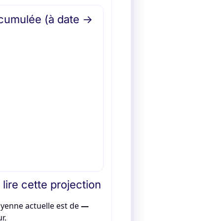
cumulée (à date →
ire cette projection
yenne actuelle est de
—
ur.