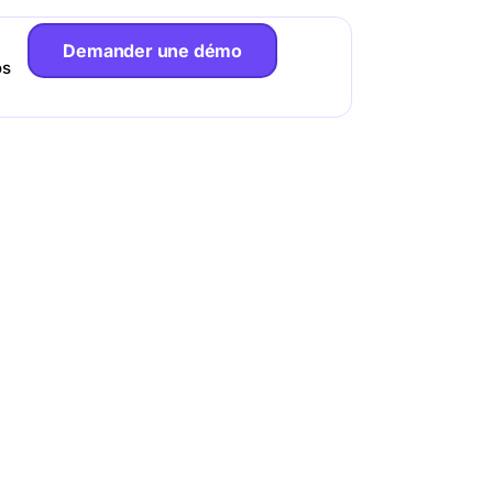
Demander une démo
os
illetterie
 notre outil gratuit !