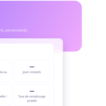
né, personnalisé).
—
ale au
Jours restants
—
lle /
Taux de remplissage
projeté