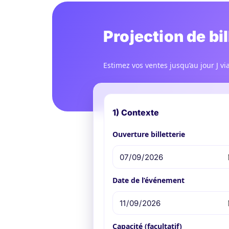
Projection de bil
Estimez vos ventes jusqu’au jour J vi
1) Contexte
Ouverture billetterie
Date de l’événement
Capacité (facultatif)