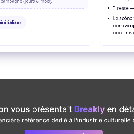
e campagne (jours & mois).
Il reste
Le scénar
initialiser
une
ram
non linéa
 on vous présentait
Breakly
en déta
nancière référence dédié à l’industrie culturelle