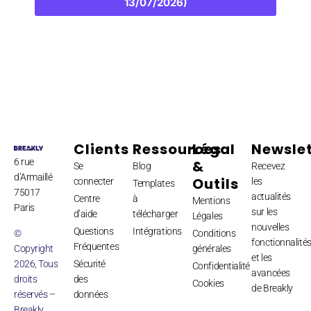
13/07/2026)
Clients
Ressources
Légal
Newslet
6 rue
&
Se
Blog
Recevez
d’Armaillé
Outils
connecter
les
Templates
75017
actualités
Centre
à
Mentions
Paris
sur les
d’aide
télécharger
Légales
nouvelles
Questions
Intégrations
©
Conditions
fonctionnalité
Fréquentes
Copyright
générales
et les
2026, Tous
Sécurité
Confidentialité
avancées
droits
des
Cookies
de Breakly
réservés –
données
Breakly