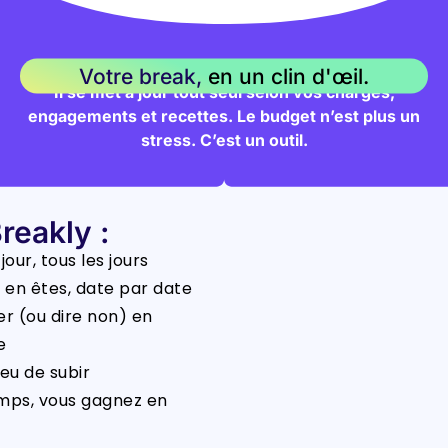
Votre break,
en un clin d'œil.
Il se met à jour tout seul selon vos charges,
engagements et recettes. Le budget n’est plus un
stress. C’est un outil.
reakly :
jour, tous les jours
 en êtes, date par date
r (ou dire non) en
e
ieu de subir
mps, vous gagnez en