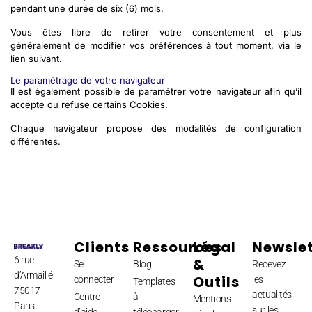
pendant une durée de six (6) mois.
Vous êtes libre de retirer votre consentement et plus
généralement de modifier vos préférences à tout moment, via le
lien suivant.
Le paramétrage de votre navigateur
Il est également possible de paramétrer votre navigateur afin qu’il
accepte ou refuse certains Cookies.
Chaque navigateur propose des modalités de configuration
différentes.
Clients
Ressources
Légal
Newslet
6 rue
&
Se
Blog
Recevez
d’Armaillé
Outils
connecter
les
Templates
75017
actualités
Centre
à
Mentions
Paris
sur les