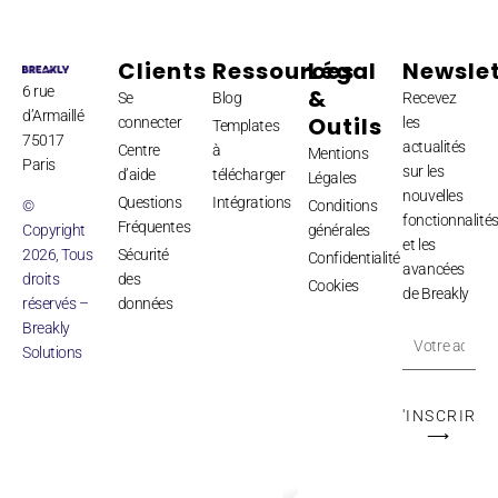
Clients
Ressources
Légal
Newslet
6 rue
&
Se
Blog
Recevez
d’Armaillé
Outils
connecter
les
Templates
75017
actualités
Centre
à
Mentions
Paris
sur les
d’aide
télécharger
Légales
nouvelles
Questions
Intégrations
©
Conditions
fonctionnalité
Fréquentes
Copyright
générales
et les
2026, Tous
Sécurité
Confidentialité
avancées
droits
des
Cookies
de Breakly
réservés –
données
Breakly
Solutions
S'INSCRIRE
⟶