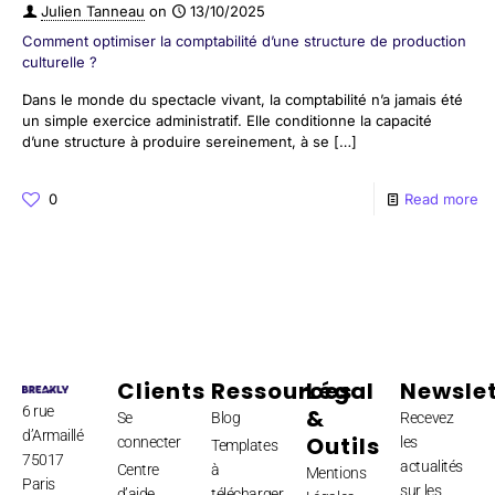
Julien Tanneau
on
13/10/2025
Comment optimiser la comptabilité d’une structure de production
culturelle ?
Dans le monde du spectacle vivant, la comptabilité n’a jamais été
un simple exercice administratif. Elle conditionne la capacité
d’une structure à produire sereinement, à se
[…]
0
Read more
Clients
Ressources
Légal
Newslet
6 rue
&
Se
Blog
Recevez
d’Armaillé
Outils
connecter
les
Templates
75017
actualités
Centre
à
Mentions
Paris
sur les
d’aide
télécharger