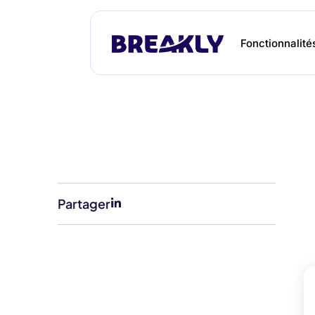
Fonctionnalité
Partager
Et si on vous montrait
ce que Breakly
peut faire pour vous ?
L'outil de gestion financière du