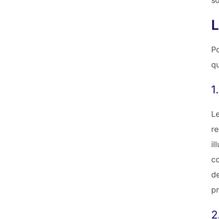
L
Po
qu
1
Le
r
i
co
de
pr
2