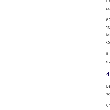
L’
su
50
10
Mi
Ce
Il
é
4
Le
so
u