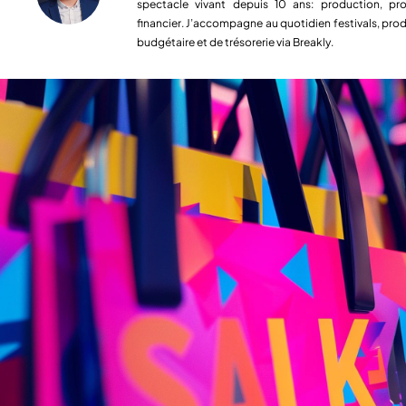
spectacle vivant depuis 10 ans: production, pro
financier. J’accompagne au quotidien festivals, prod
budgétaire et de trésorerie via Breakly.