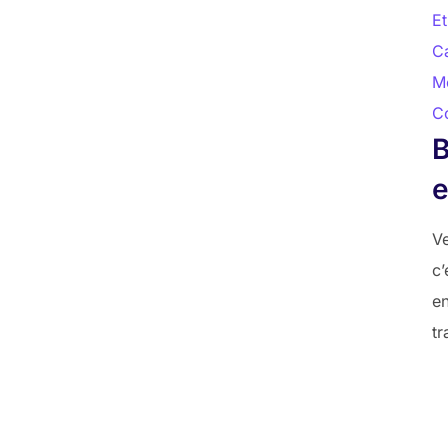
Et
Ca
Me
C
e
Ve
c’
en
tr