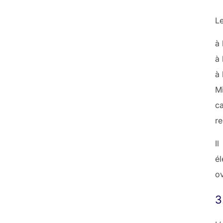
Le
à 
à 
à
Mi
c
re
I
é
ov
3