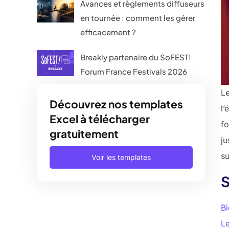
Avances et règlements diffuseurs
en tournée : comment les gérer
efficacement ?
Breakly partenaire du SoFEST!
Forum France Festivals 2026
L
Découvrez nos templates
l
Excel à télécharger
fo
gratuitement
ju
su
Voir les templates
Bi
Le