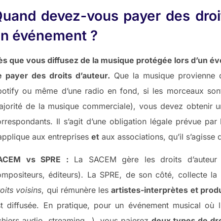
uand devez-vous payer des droi
n événement ?
ès que vous diffusez de la musique protégée lors d’un é
e payer des droits d’auteur.
Que la musique provienne d’u
otify ou même d’une radio en fond, si les morceaux sont 
jorité de la musique commerciale), vous devez obtenir un
rrespondants. Il s’agit d’une obligation légale prévue par l
applique aux entreprises
et
aux associations, qu’il s’agiss
ACEM vs SPRE :
La SACEM gère les droits d’auteu
mpositeurs, éditeurs). La SPRE, de son côté, collecte la
oits voisins
, qui rémunère les
artistes-interprètes et pro
st diffusée. En pratique, pour un événement musical où 
chiers audio, streaming…), vous paierez
deux types de dro