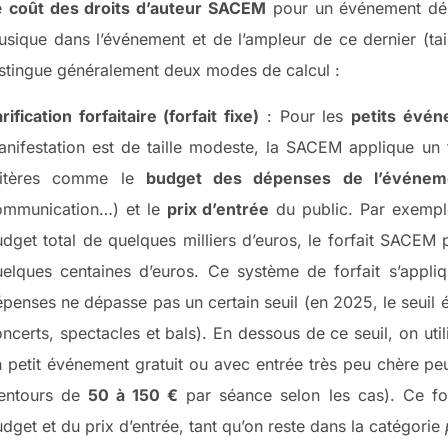
e
coût des droits d’auteur SACEM
pour un événement dép
sique dans l’événement et de l’ampleur de ce dernier (tai
stingue généralement deux modes de calcul :
rification forfaitaire (forfait fixe)
: Pour les
petits évé
nifestation est de taille modeste, la SACEM applique un 
ritères comme le
budget des dépenses de l’événem
ommunication…) et le
prix d’entrée
du public. Par exempl
dget total de quelques milliers d’euros, le forfait SACEM 
uelques centaines d’euros. Ce système de forfait s’appl
penses ne dépasse pas un certain seuil (en 2025, le seuil 
ncerts, spectacles et bals). En dessous de ce seuil, on utili
 petit événement gratuit ou avec entrée très peu chère peu
lentours de
50 à 150 €
par séance selon les cas). Ce for
dget et du prix d’entrée, tant qu’on reste dans la catégorie