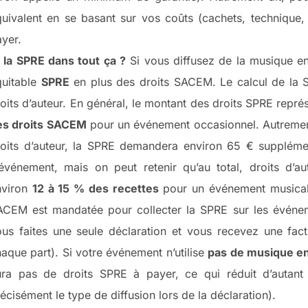
uivalent en se basant sur vos coûts (cachets, technique, 
yer.
 la SPRE dans tout ça ?
Si vous diffusez de la musique enr
quitable
SPRE
en plus des droits SACEM. Le calcul de la S
oits d’auteur. En général, le montant des droits SPRE repr
es droits SACEM
pour un événement occasionnel. Autremen
oits d’auteur, la SPRE demandera environ 65 € supplément
événement, mais on peut retenir qu’au total, droits d’au
nviron
12 à 15 % des recettes
pour un événement musical u
ACEM est mandatée pour collecter la SPRE sur les événem
us faites une seule déclaration et vous recevez une fact
aque part). Si votre événement n’utilise
pas de musique en
ura pas de droits SPRE à payer, ce qui réduit d’autant 
écisément le type de diffusion lors de la déclaration).