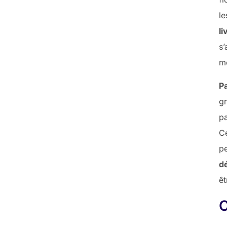
le
li
s’
m
Pa
gr
pa
C
p
d
êt
C