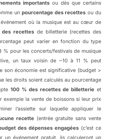
nements importants
ou dès que certains
 comme un
pourcentage des recettes
ou du
ut événement où la musique est au cœur de
 des recettes
de billetterie (recettes des
urcentage peut varier en fonction du type
 % pour les concerts/festivals de musique
live, un taux voisin de ~10 à 11 % peut
ue son économie est significative (budget >
e les droits soient calculés au pourcentage
mpte
100 % des recettes de billetterie
et
r exemple la vente de boissons si leur prix
er l’assiette sur laquelle appliquer le
ucune recette
(entrée gratuite sans vente
budget des dépenses engagées
(c’est ce
 un événement gratuit, ils calculeront un