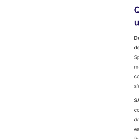
Q
u
D
d
Sp
ma
co
s’
S
co
dr
e
fi