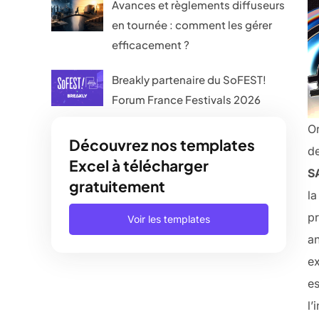
Avances et règlements diffuseurs
en tournée : comment les gérer
efficacement ?
Breakly partenaire du SoFEST!
Forum France Festivals 2026
Or
Découvrez nos templates
de
Excel à télécharger
S
gratuitement
l
p
Voir les templates
an
e
e
l’