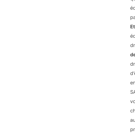
éq
pa
Et
é
dr
d
dr
d’
e
S
vo
ch
a
pr