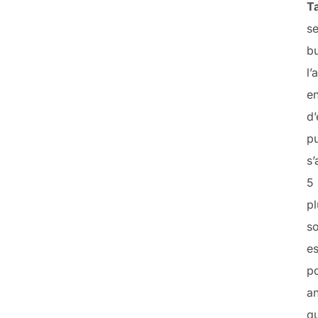
T
se
b
l’
e
d
p
s’
5 
pl
s
e
p
a
qu