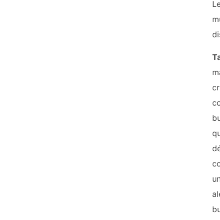
L
mu
di
Ta
ma
c
c
bu
q
dé
co
un
a
bu