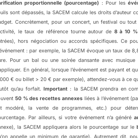
arification proportionnelle (pourcentage)
: Pour les
évé
uils sont dépassés, la SACEM calcule les droits d’auteur
udget. Concrètement, pour un concert, un festival ou to
activité, le taux de référence tourne autour de
8 à 10 %
ntrées), hors négociation ou accords spécifiques. Ce po
’événement : par exemple, la SACEM évoque un taux de 8,8
ure. Pour un bal ou une soirée dansante avec musique 
appliquer. En général, lorsque l’événement est payant et q
000 € ou billet > 20 € par exemple), attendez-vous à ce qu
utôt qu’au forfait.
Important
: la SACEM prendra en co
ouvent
50 % des recettes annexes
liées à l’événement (pa
st modéré, la vente de programmes, etc.) pour détermin
ourcentage. Par ailleurs, si votre événement n’a généré
a
nnexe), la SACEM appliquera alors le pourcentage sur le
’on appelle un minimum de garantie). Autrement dit, pour